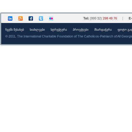
Tel:
(995 32)
298 49 76
E-
ᲩᲕᲔᲜᲡ ᲨᲔᲡᲐᲮᲔᲑ
ᲡᲘᲐᲮᲚᲔᲔᲑᲘ
ᲡᲢᲠᲣᲥᲢᲣᲠᲐ
ᲞᲠᲝᲔᲥᲢᲔᲑᲘ
ᲛᲮᲐᲠᲓᲐᲭᲔᲠᲐ
ᲤᲝᲢᲝ ᲒᲐ
© 2011, The International Charitable Foundation of The Catholicos-Patriarch of All Georgi