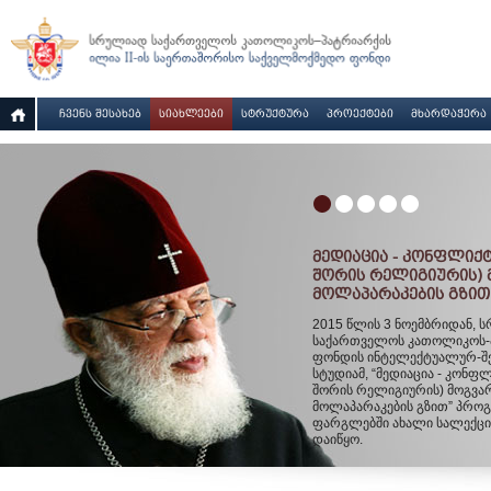
ᲩᲕᲔᲜᲡ ᲨᲔᲡᲐᲮᲔᲑ
ᲡᲘᲐᲮᲚᲔᲔᲑᲘ
ᲡᲢᲠᲣᲥᲢᲣᲠᲐ
ᲞᲠᲝᲔᲥᲢᲔᲑᲘ
ᲛᲮᲐᲠᲓᲐᲭᲔᲠᲐ
ᲛᲔᲓᲘᲐᲪᲘᲐ - ᲙᲝᲜᲤᲚᲘᲥᲢ
ᲨᲝᲠᲘᲡ ᲠᲔᲚᲘᲒᲘᲣᲠᲘᲡ) 
ᲛᲝᲚᲐᲞᲐᲠᲐᲙᲔᲑᲘᲡ ᲒᲖᲘᲗ
2015 წლის 3 ნოემბრიდან, 
საქართველოს კათოლიკოს-
ფონდის ინტელექტუალურ-შე
სტუდიამ, “მედიაცია - კონფლ
შორის რელიგიურის) მოგვა
მოლაპარაკების გზით” პრო
ფარგლებში ახალი სალექცი
დაიწყო.