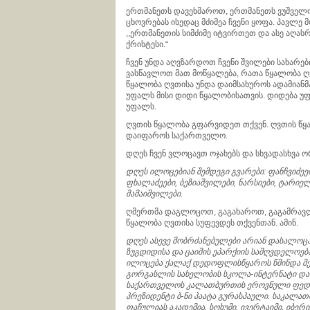
ერთმანეთს დავეხმაროთ, ერთმანეთს ვუშველო
ცხოვრებას ისედაც მძიმეა ჩვენი ყოფა. პავლე 
,,ერთმანეთის სიმძიმე იტვირთეთ და ასე აღა
ქრისტესი.“
ჩვენ უნდა აღვზარდოთ ჩვენი შვილები სახარებ
ვასწავლოთ მათ მოწყალება, რათა წყალობა ღ
წყალობა ღვთისა უნდა დაიმსახუროს ადამიანმ
უფალს მისი დიდი წყალობისათვის. დიდება 
უფალს.
ღვთის წყალობა გფარვიდეთ თქვენ. ღვთის წყ
დაიფაროს საქართველო.
დღეს ჩვენ ვლოცავთ ოჯახებს და სხვადასხვა ო
დღეს ილოცებიან შემდეგი გვარები: ფანჩვიძეე
ფხალაძეები, ბეზიაშვილები, ნარსიები, ტარიე
მამაიშვილები.
ღმერთმა დაგლოცოთ, გაგახაროთ, გაგამრავ
წყალობა ღვთისა სუფევდეს თქვენთან. ამინ.
დღეს ასევე მობრძანებულები არიან დასალოც
ზუგდიდისა და ცაიშის ეპარქიის სამღვდელოება
ილოცება ქალაქ დედოფლისწყაროს წმინდა მე
გორგასლის სახელობის სკოლა-ინტერნატი და 
საქართველოს კალათბურთის ეროვნული ფედე
პრეზიდენტი ბ-ნი პაატა გურასპაული. საკალათ
ფაჩულიას აკადემია, სოხუმი, ივერტაიმი, იბერ