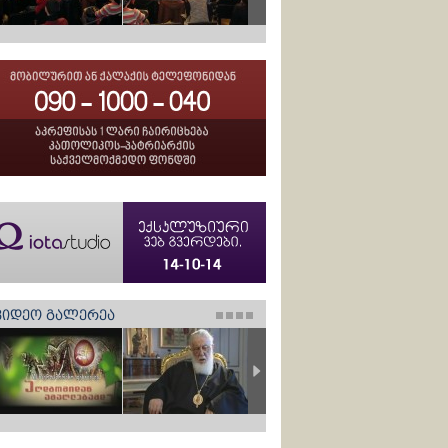
ᲕᲘᲓᲔᲝ ᲒᲐᲚᲔᲠᲔᲐ