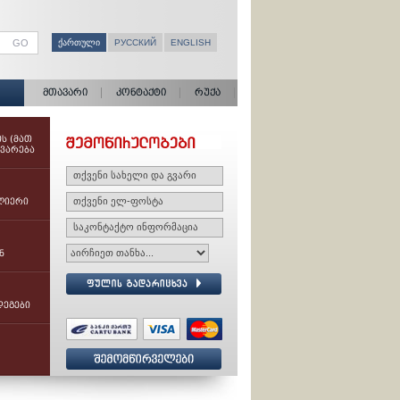
ᲥᲐᲠᲗᲣᲚᲘ
РУССКИЙ
ENGLISH
მთავარი
კონტაქტი
რუქა
Ს (ᲛᲐᲗ
ᲕᲐᲠᲔᲑᲐ
ᲚᲘᲔᲠᲘ
Ნ
ᲓᲔᲒᲔᲑᲘ