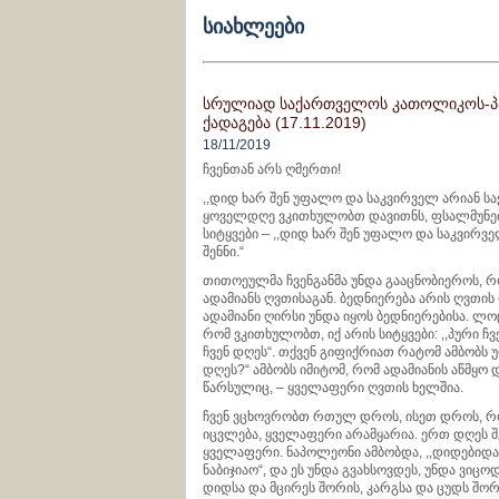
ᲡᲘᲐᲮᲚᲔᲔᲑᲘ
ᲡᲠᲣᲚᲘᲐᲓ ᲡᲐᲥᲐᲠᲗᲕᲔᲚᲝᲡ ᲙᲐᲗᲝᲚᲘᲙᲝᲡ-Პ
ᲥᲐᲓᲐᲒᲔᲑᲐ (17.11.2019)
18/11/2019
ჩვენთან არს ღმერთი!
,,დიდ ხარ შენ უფალო და საკვირველ არიან საქმ
ყოველდღე ვკითხულობთ დავითნს, ფსალმუნებს
სიტყვები – ,,დიდ ხარ შენ უფალო და საკვირვე
შენნი.“
თითოეულმა ჩვენგანმა უნდა გააცნობიეროს, რო
ადამიანს ღვთისაგან. ბედნიერება არის ღვთის
ადამიანი ღირსი უნდა იყოს ბედნიერებისა. ლოცვ
რომ ვკითხულობთ, იქ არის სიტყვები: ,,პური ჩვ
ჩვენ დღეს“. თქვენ გიფიქრიათ რატომ ამბობს უ
დღეს?“ ამბობს იმიტომ, რომ ადამიანის აწმყო
წარსულიც, – ყველაფერი ღვთის ხელშია.
ჩვენ ვცხოვრობთ რთულ დროს, ისეთ დროს, 
იცვლება, ყველაფერი არამყარია. ერთ დღეს 
ყველაფერი. ნაპოლეონი ამბობდა, ,,დიდებიდ
ნაბიჯიაო“, და ეს უნდა გვახსოვდეს, უნდა ვიცო
დიდსა და მცირეს შორის, კარგსა და ცუდს შორ