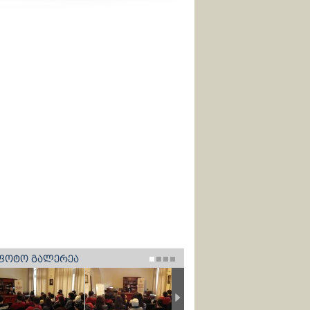
ᲤᲝᲢᲝ ᲒᲐᲚᲔᲠᲔᲐ