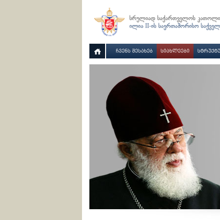
ᲩᲕᲔᲜᲡ ᲨᲔᲡᲐᲮᲔᲑ
ᲡᲘᲐᲮᲚᲔᲔᲑᲘ
ᲡᲢᲠᲣᲥᲢ