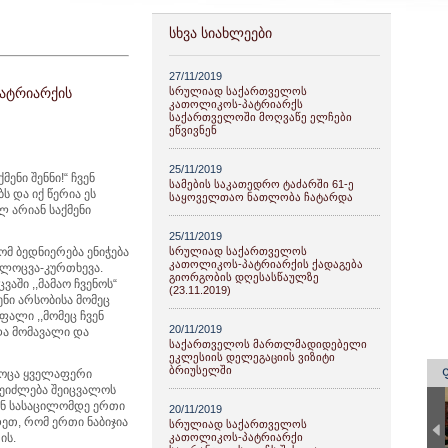
ᲡᲮᲕᲐ ᲡᲘᲐᲮᲚᲔᲔᲑᲘ
27/11/2019
ᲐᲢᲠᲘᲐᲠᲥᲘᲡ
სრულიად საქართველოს
კათოლიკოს-პატრიარქს
საქართველოში მოღვაწე ელჩები
ეწვივნენ
25/11/2019
ენი შენნი!“ ჩვენ
სამების საკათედრო ტაძარში 61-ე
 და იქ წერია ეს
საყოველთაო ნათლობა ჩატარდა
ლ არიან საქმენი
25/11/2019
მ ბედნიერება ენიჭება
სრულიად საქართველოს
კათოლიკოს-პატრიარქის ქადაგება
 ლოცვა-კურთხევა.
გიორგობის დღესასწაულზე
აში ,,მამაო ჩვენოს“
(23.11.2019)
ენი არსობისა მომეც
ფალი ,,მომეც ჩვენ
20/11/2019
 და მომავალი და
საქართველოს მართლმადიდებელი
ეკლესიის დელეგაციის ვიზიტი
ბრიუსელში
როცა ყველაფერი
შეიძლება შეიცვალოს
ან სასაცილომდე ერთი
20/11/2019
დეთ, რომ ერთი ნაბიჯია
სრულიად საქართველოს
ის.
კათოლიკოს-პატრიარქი